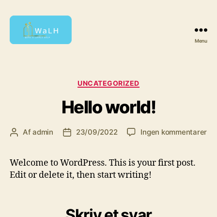
Menu
With
a
Little
Help
Kategorier
UNCATEGORIZED
Hello world!
til
Af
admin
23/09/2022
Ingen kommentarer
Indlægsforfatter
Indlægsdato
Hel
wor
Welcome to WordPress. This is your first post.
Edit or delete it, then start writing!
Skriv et svar